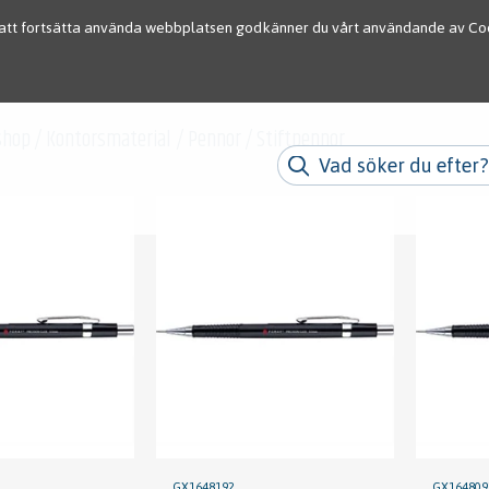
tt fortsätta använda webbplatsen godkänner du vårt användande av Co
shop
/
Kontorsmaterial
/
Pennor
/
Stiftpennor
GX1648192
GX164809