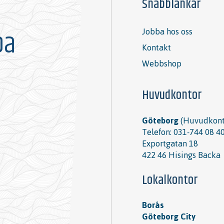
Snabblänkar
pa
Jobba hos oss
Kontakt
Webbshop
Huvudkontor
Göteborg
(Huvudkont
Telefon:
031-744 08 4
Exportgatan 18
422 46 Hisings Backa
Lokalkontor
Borås
Göteborg City