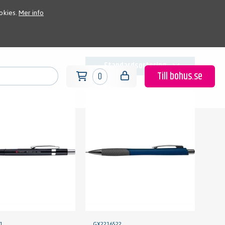
okies.
Mer info
Standardsortering
Till bohus.se
0
1
GX2216522