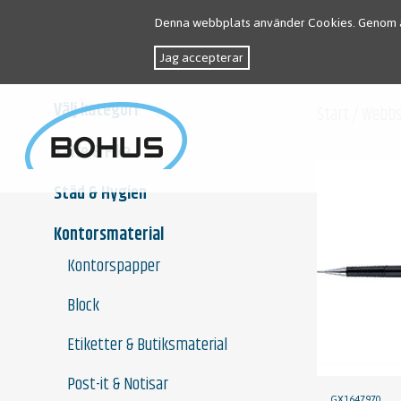
Denna webbplats använder Cookies. Genom a
Jag accepterar
Välj kategori
Start
/
Webb
Kaffe & Fika
Städ & Hygien
Kontorsmaterial
Kontorspapper
Block
Etiketter & Butiksmaterial
Post-it & Notisar
GX1647970