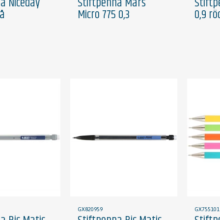
na Niceday
Stiftpenna Mars
Stift
lå
Micro 775 0,3
0,9 rö
GX820959
GX755101