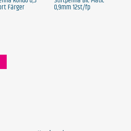
penna Rondo 0,5
Stiftpenna Bic Matic
ort Färger
0,9mm 12st/fp