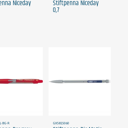
penna Niceday
Stiftpenna Niceday
0,7
L-BG-R
GX5815060