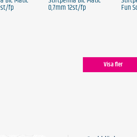
a Bic Matic
Stiftpenna Bic Matic
Stift
st/fp
0,7mm 12st/fp
Fun S
Visa fler