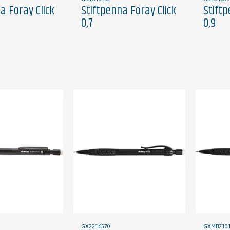
a Foray Click
Stiftpenna Foray Click
Stiftp
0,7
0,9
GX2216570
GXMB7101