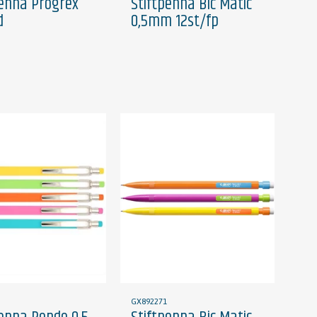
penna Progrex
Stiftpenna Bic Matic
d
0,5mm 12st/fp
GX892271