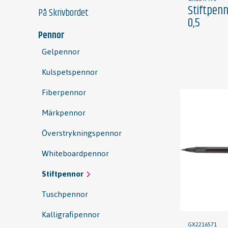
Stiftpenn
På Skrivbordet
0,5
Pennor
Gelpennor
Kulspetspennor
Fiberpennor
Märkpennor
Överstrykningspennor
Whiteboardpennor
Stiftpennor
Tuschpennor
Kalligrafipennor
GX2216571