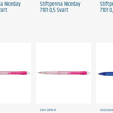
na Niceday
Stiftpenna Niceday
Stift
vart
7101 0,5 Svart
7101 0
GXH-187N-R
GX221654