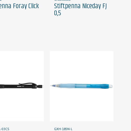
enna Foray Click
Stiftpenna Niceday FJ
0,5
-03CS
GXH-185N-L