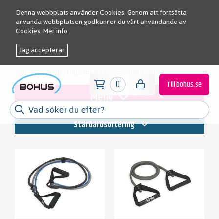
Denna webbplats använder Cookies. Genom att fortsätta
använda webbplatsen godkänner du vårt användande av
Cookies.
Mer info
Jag accepterar
Start
/
Webbshop
/
Ergonomi & Arbetssäkerhet
/
JobOut
0
Till bohus.se
Meny
Standardsortering