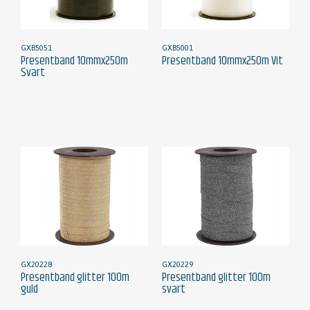
GXB5051
GXB5001
Presentband 10mmx250m
Presentband 10mmx250m Vit
Svart
GX20228
GX20229
Presentband glitter 100m
Presentband glitter 100m
guld
svart