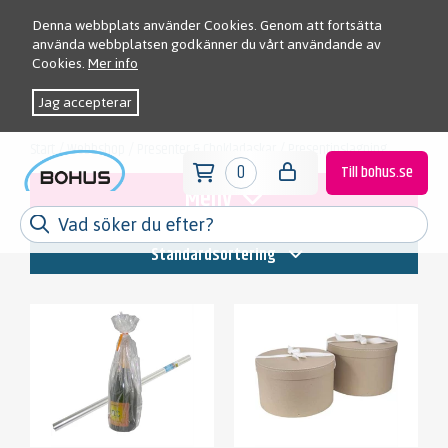
Denna webbplats använder Cookies. Genom att fortsätta
använda webbplatsen godkänner du vårt användande av
Cookies.
Mer info
Jag accepterar
Start
/
Webbshop
/
Presenter & Chokladaskar
/
Presentinslagning
0
Till bohus.se
Meny
Standardsortering