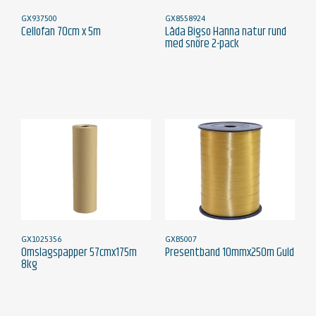
GX937500
GX8558924
Cellofan 70cm x 5m
Låda Bigso Hanna natur rund
med snöre 2-pack
GX1025356
GXB5007
Omslagspapper 57cmx175m
Presentband 10mmx250m Guld
8kg