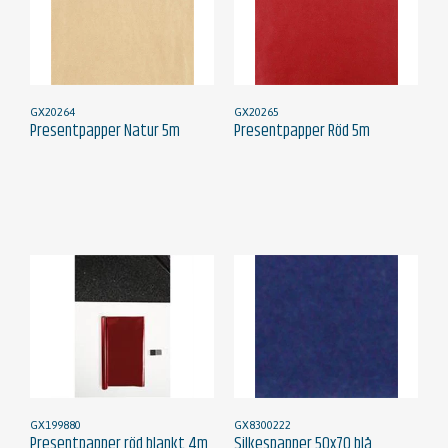
GX20264
GX20265
Presentpapper Natur 5m
Presentpapper Röd 5m
GX199880
GX8300222
Presentpapper röd blankt 4m
Silkespapper 50x70 blå