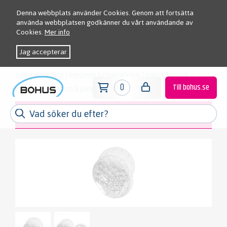
Denna webbplats använder Cookies. Genom att fortsätta
använda webbplatsen godkänner du vårt användande av
Cookies.
Mer info
Jag accepterar
Start
/
Webbshop
/
Presenter & Chokladaskar
/
Fritid & Picknick
/
0
Till bohus.se
Picknick tallrik 20 cm 4-pack
Meny