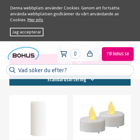
Denna webbplats använder Cookies. Genom att fortsätta
använda webbplatsen godkänner du vårt användande av
Cookies.
Mer info
Jag accepterar
Start
/
Webbshop
/
Kaffe & Fika
/
Duka & Pentry
0
Till bohus.se
Meny
Standardsortering