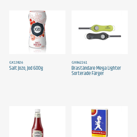
GX13826
GX862261
Salt Jozo, Jod 600g
Braständare Mega Lighter
Sorterade Färger