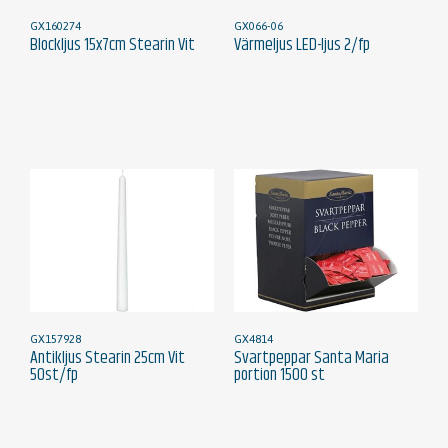
GX160274
GX066-06
Blockljus 15x7cm Stearin Vit
Värmeljus LED-ljus 2/fp
GX157928
GX4814
Antikljus Stearin 25cm Vit
Svartpeppar Santa Maria
50st/fp
portion 1500 st