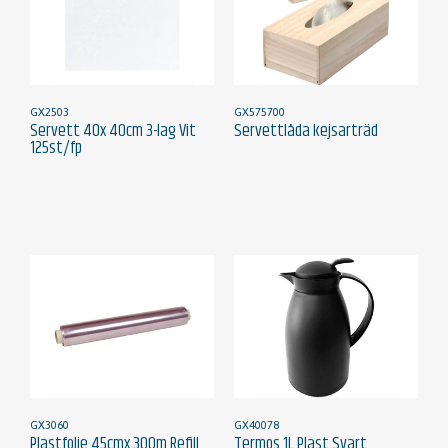
GX2503
GX575700
Servett 40x 40cm 3-lag Vit
Servettlåda kejsarträd
125st/fp
GX3060
GX40078
Plastfolie 45cmx 300m Refill
Termos 1L Plast Svart