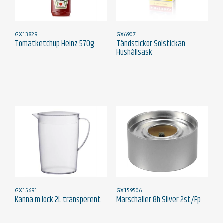
GX13829
GX6907
Tomatketchup Heinz 570g
Tändstickor Solstickan
Hushållsask
GX15691
GX159506
Kanna m lock 2L transperent
Marschaller 8h Sliver 2st/Fp