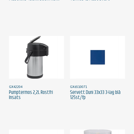
GX42204
GX6510071
Pumptermos 2,2L Rostfri
Servett Duni 33x33 3-lag blå
Insats
125st/fp