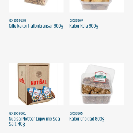
GX8559658
GXSB809
Gille kakor Hallonkransar 800g
Kakor Kola 800g
GX1009601
GXSB805
Nutisal Nötter Enjoy mix Sea
Kakor Choklad 800g
Salt 40g