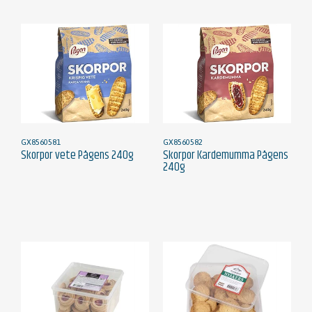
GX8560581
GX8560582
Skorpor vete Pågens 240g
Skorpor Kardemumma Pågens
240g