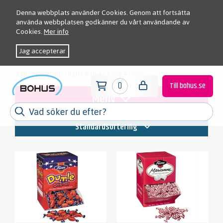
Denna webbplats använder Cookies. Genom att fortsätta
använda webbplatsen godkänner du vårt användande av
Cookies.
Mer info
Jag accepterar
Start
/
Webbshop
/
Kaffe & Fika
/
Kakor & Godis
0
Till bohus.se
Meny
Standardsortering