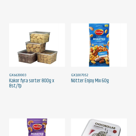
GX6630003
GX1007052
Kakor fyra sorter 800g x
Nötter Enjoy Mix 60g
8st/fp