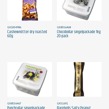
GX1004986
GX8556468
Cashewnötter dry roasted
Chocobollar singelpackade 1kg
60g
20-pack
GX8556467
GX51691
Punchrullar singelpackade
Barebells Salty Peanut