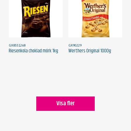
GX8551268
GX90229
Riesenkola choklad mörk 1kg
Werthers Original 1000g
Visa fler