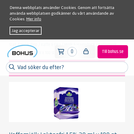
Denna webbplats använder Cookies. Genom att fortsätta
använda webbplatsen godkänner du vårt användande av
Cookies.
Mer info
Jag accepterar
Start
/
Webbshop
/
Kaffe & Fika
/
Mjölk & Havredryck
/
Kaffemjölk
0
Till bohus.se
Laktosfri 1,5% 20 ml x 100 st
Meny