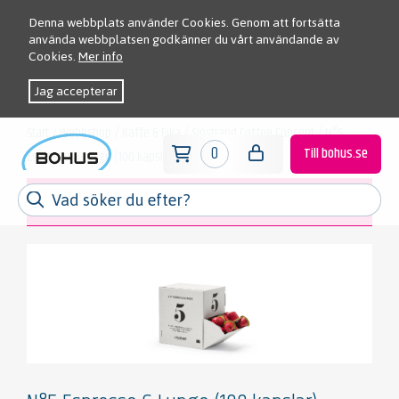
Denna webbplats använder Cookies. Genom att fortsätta
använda webbplatsen godkänner du vårt användande av
Cookies.
Mer info
Jag accepterar
Start
/
Webbshop
/
Kaffe & Fika
/
Sjöstrand Coffee Concept
/
N°5
0
Till bohus.se
Espresso & Lungo (100 kapslar)
Meny